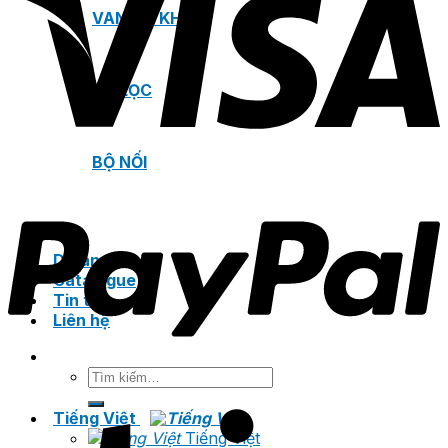
VAN XẢ KHÍ
BỘ LỌC
BỘ NỐI
Dự án
Catalogue
Tin tức
Liên hệ
Tìm
kiếm:
Tiếng Việt
Tiếng Việt