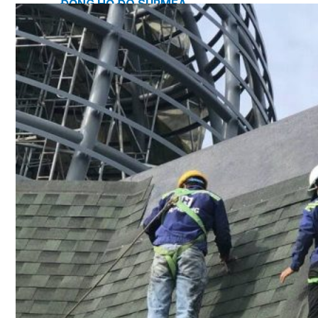
ĐỒNG HỒ ĐO SUPMEA
BTU METER
ĐỒNG HỒ ĐO LƯU LƯỢNG LDG-SUP
CẢM BIẾN NHIỆT ĐỘ SUP-WZPK
LƯU LƯỢNG KẾ ĐIỆN TỪ LDGC-SUP
ỐNG MỀM NỐI ĐẦU PHUN SPRINKLER
FLEXDROP YONG WON
SƠN CHỐNG CHÁY FLAMEBAR BW11
RON CHỐNG CHÁY
KEO ACRYLIC SEALANT
Sản phẩm Kiến trúc