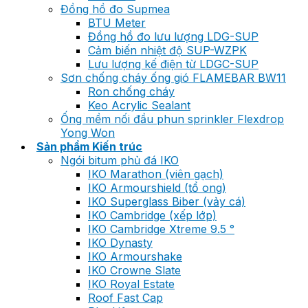
Đồng hồ đo Supmea
BTU Meter
Đồng hồ đo lưu lượng LDG-SUP
Cảm biến nhiệt độ SUP-WZPK
Lưu lượng kế điện từ LDGC-SUP
Sơn chống cháy ống gió FLAMEBAR BW11
Ron chống cháy
Keo Acrylic Sealant
Ống mềm nối đầu phun sprinkler Flexdrop
Yong Won
Sản phẩm Kiến trúc
Ngói bitum phủ đá IKO
IKO Marathon (viên gạch)
IKO Armourshield (tổ ong)
IKO Superglass Biber (vảy cá)
IKO Cambridge (xếp lớp)
IKO Cambridge Xtreme 9.5 °
IKO Dynasty
IKO Armourshake
IKO Crowne Slate
IKO Royal Estate
Roof Fast Cap