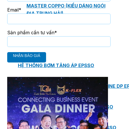
MASTER COPPO (KIỂU DÁNG NGÓI
Email*
ĐỊA TRUNG HẢI)
Sản phẩm cần tư vấn*
Bơm Epsso
HỆ THỐNG BƠM TĂNG ÁP EPSSO
BƠM TRỤC ĐỨNG ĐƠN TẦNG CÁNH INLINE DP E
BƠM TRỤC ĐỨNG ĐA TẦNG CÁNH EPSSO
BƠM TRỤC NGANG ĐA TẦNG CÁNH EPSSO