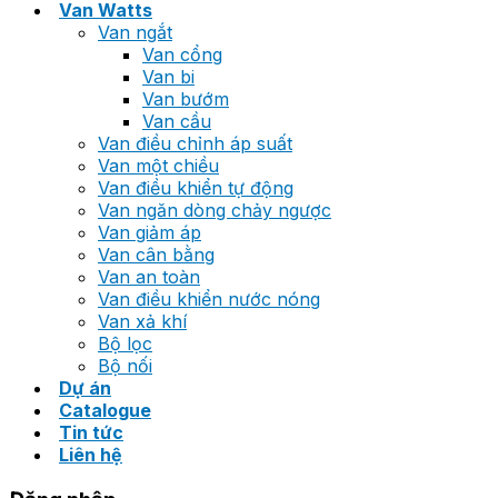
Van Watts
Van ngắt
Van cổng
Van bi
Van bướm
Van cầu
Van điều chỉnh áp suất
Van một chiều
Van điều khiển tự động
Van ngăn dòng chảy ngược
Van giảm áp
Van cân bằng
Van an toàn
Van điều khiển nước nóng
Van xả khí
Bộ lọc
Bộ nối
Dự án
Catalogue
Tin tức
Liên hệ