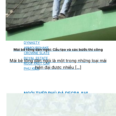
NGÓI BITUM PHỦ ĐÁ IKO
MARATHON (VIÊN GẠCH)
ARMOURSHIELD (TỔ ONG)
SUPERGLASS BIBER (VẢY CÁ)
CAMBRIDGE (XẾP LỚP)
CAMBRIDGE XTREME
DYNASTY
ARMOURSHAKE
Mái bê tông dán ngói: Cấu tạo và các bước thi công
CROWNE SLATE
ROYAL ESTATE
Mái bê tông dán ngói là một trong những loại mái
ROOF FAST CAP
hiện đại được nhiều [...]
PHỤ KIỆN
NGÓI THÉP PHỦ ĐÁ DECRA AHI
CLASSIC
HERITAGE
MILANO