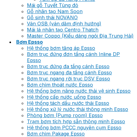
Mái gỗ Tuyết Tùng đỏ
Gỗ nhân tạo Nam Soon
Gỗ sinh thái NOVANO
Ván OSB (ván dăm định hướng)
Mái lá nhân tạo Centro Thatch
Master Coppo (Kiểu dáng ngói Địa Trung Hải)
Bơm Epsso
Hệ thống bơm tăng áp Epsso
Bơm trục đứng đơn tầng cánh Inline DP
Epsso
Bơm trục đứng đa tầng cánh Epsso
Bơm trục ngang đa tầng cánh Epsso
Bơm trục ngang rời trục DSV Epsso
Bơm chìm thoát nước Epsso
Hệ thống bơm nâng nước thải vệ sinh Epsso
Hệ thống cấp nước uống Epsso
Hệ thống tách dầu nước thải Epsso
Hệ thống xử lý nước thải thông minh Epsso
Phòng bơm (Pump room) Epsso
Trạm bơm tích hợp sẵn thông minh Epsso
Hệ thống bơm PCCC nguyên cụm Epsso
Bơm chìm Pakage Epsso