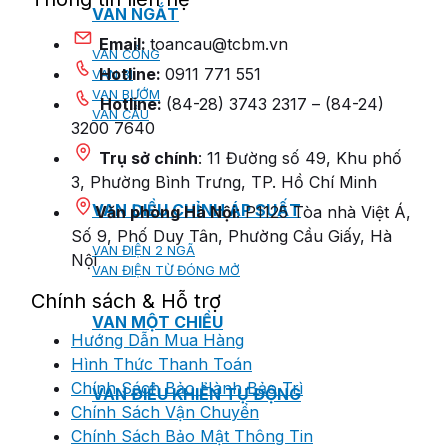
VAN NGẮT
Email:
toancau@tcbm.vn
VAN CỔNG
Hotline:
0911 771 551
VAN BI
VAN BƯỚM
Hotline:
(84-28) 3743 2317 – (84-24)
VAN CẦU
3200 7640
Trụ sở chính
: 11 Đường số 49, Khu phố
3, Phường Bình Trưng, TP. Hồ Chí Minh
VAN ĐIỀU CHỈNH ÁP SUẤT
Văn phòng Hà Nội
: P1125 Tòa nhà Việt Á,
Số 9, Phố Duy Tân, Phường Cầu Giấy, Hà
VAN ĐIỆN 2 NGÃ
Nội
VAN ĐIỆN TỪ ĐÓNG MỞ
Chính sách & Hỗ trợ
VAN MỘT CHIỀU
Hướng Dẫn Mua Hàng
Hình Thức Thanh Toán
Chính Sách Bảo Hành Bảo Trì
VAN ĐIỀU KHIỂN TỰ ĐỘNG
Chính Sách Vận Chuyển
Chính Sách Bảo Mật Thông Tin