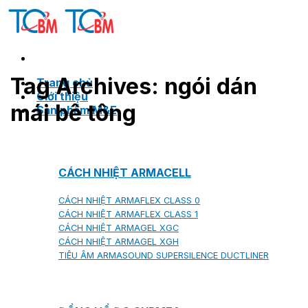
Skip
to
content
Tag Archives:
ngói dán
Trang chủ
Giới thiệu
mái bê tông
Sản phẩm M&E
CÁCH NHIỆT ARMACELL
CÁCH NHIỆT ARMAFLEX CLASS 0
CÁCH NHIỆT ARMAFLEX CLASS 1
CÁCH NHIỆT ARMAGEL XGC
CÁCH NHIỆT ARMAGEL XGH
TIÊU ÂM ARMASOUND SUPERSILENCE DUCTLINER