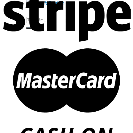
English
Tìm
kiếm: