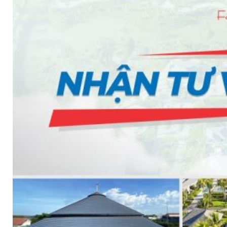
SHAKE
SENATOR
ANTICA
CF SLATE
CF SHAKE
CF SHINGLE
CALIBRE
TẤM LỢP KIM LOẠI
PREMIUM - COPPER PRESTIGE ULTIMETAL HD
PREMIUM - COPPER PRESTIGE COMPACT PLUS
PREMIUM - COPPER PRESTIGE ELITE
PREMIUM - COPPER PRESTIGE TRADITIONAL
TẤM ỐP VOX
TẤM ỐP TRẦN INFRATOP
TẤM ỐP TƯỜNG MAX-3