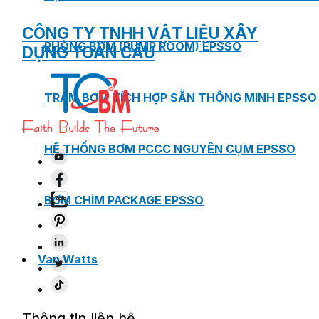
CÔNG TY TNHH VẬT LIỆU XÂY
PHÒNG BƠM (PUMP ROOM) EPSSO
DỰNG TOÀN CẦU
TRẠM BƠM TÍCH HỢP SẴN THÔNG MINH EPSSO
HỆ THỐNG BƠM PCCC NGUYÊN CỤM EPSSO
BƠM CHÌM PACKAGE EPSSO
Van Watts
Thông tin liên hệ