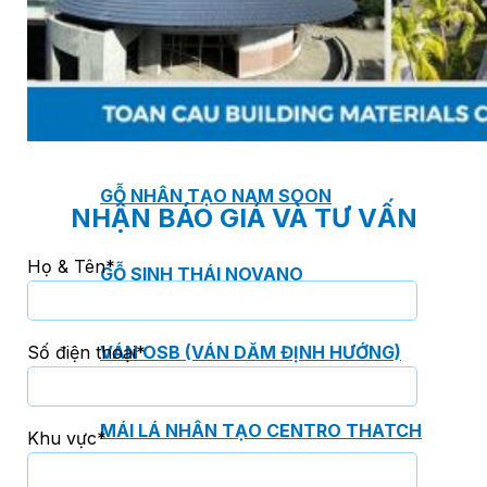
TẤM ỐP ĐA NĂNG FRONTO
MÁI GỖ TUYẾT TÙNG ĐỎ
GỖ NHÂN TẠO NAM SOON
NHẬN BÁO GIÁ VÀ TƯ VẤN
Họ & Tên*
GỖ SINH THÁI NOVANO
VÁN OSB (VÁN DĂM ĐỊNH HƯỚNG)
Số điện thoại*
MÁI LÁ NHÂN TẠO CENTRO THATCH
Khu vực*