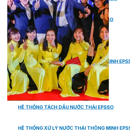
BƠM TRỤC NGANG RỜI TRỤC DSV EPSSO
BƠM CHÌM THOÁT NƯỚC EPSSO
HỆ THỐNG BƠM NÂNG NƯỚC THẢI VỆ SINH EPS
HỆ THỐNG CẤP NƯỚC UỐNG EPSSO
HỆ THỐNG TÁCH DẦU NƯỚC THẢI EPSSO
HỆ THỐNG XỬ LÝ NƯỚC THẢI THÔNG MINH EPS