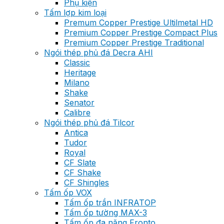
Phụ kiện
Tấm lợp kim loại
Premum Copper Prestige Ultilmetal HD
Premium Copper Prestige Compact Plus
Premium Copper Prestige Traditional
Ngói thép phủ đá Decra AHI
Classic
Heritage
Milano
Shake
Senator
Calibre
Ngói thép phủ đá Tilcor
Antica
Tudor
Royal
CF Slate
CF Shake
CF Shingles
Tấm ốp VOX
Tấm ốp trần INFRATOP
Tấm ốp tường MAX-3
Tấm ốp đa năng Fronto