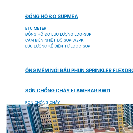
ĐỒNG HỒ ĐO SUPMEA
BTU METER
ĐỒNG HỒ ĐO LƯU LƯỢNG LDG-SUP
CẢM BIẾN NHIỆT ĐỘ SUP-WZPK
LƯU LƯỢNG KẾ ĐIỆN TỪ LDGC-SUP
ỐNG MỀM NỐI ĐẦU PHUN SPRINKLER FLEXD
SƠN CHỐNG CHÁY FLAMEBAR BW11
RON CHỐNG CHÁY
KEO ACRYLIC SEALANT
Sản phẩm Kiến trúc