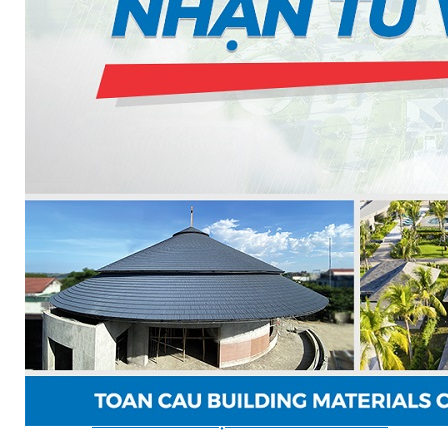
TẤM ỐP TƯỜNG MAX-3
TẤM ỐP ĐA NĂNG FRONTO
MÁI GỖ TUYẾT TÙNG ĐỎ
GỖ NHÂN TẠO NAM SOON
GỖ SINH THÁI NOVANO
VÁN OSB (VÁN DĂM ĐỊNH HƯỚNG)
MÁI LÁ NHÂN TẠO CENTRO THATCH