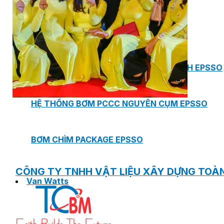
PHÒNG BƠM (PUMP ROOM) EPSSO
TRẠM BƠM TÍCH HỢP SẴN THÔNG MINH EPSSO
HỆ THỐNG BƠM PCCC NGUYÊN CỤM EPSSO
BƠM CHÌM PACKAGE EPSSO
CÔNG TY TNHH VẬT LIỆU XÂY DỰNG TOÀ
Van Watts