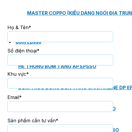
MASTER COPPO (KIỂU DÁNG NGÓI ĐỊA TRUN
Họ & Tên*
Bơm Epsso
Số điện thoại*
HỆ THỐNG BƠM TĂNG ÁP EPSSO
Khu vực*
BƠM TRỤC ĐỨNG ĐƠN TẦNG CÁNH INLINE DP E
Email*
BƠM TRỤC ĐỨNG ĐA TẦNG CÁNH EPSSO
Sản phẩm cần tư vấn*
BƠM TRỤC NGANG ĐA TẦNG CÁNH EPSSO