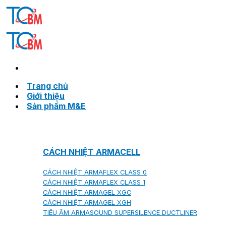
Skip
to
content
Trang chủ
Giới thiệu
Sản phẩm M&E
CÁCH NHIỆT ARMACELL
CÁCH NHIỆT ARMAFLEX CLASS 0
CÁCH NHIỆT ARMAFLEX CLASS 1
CÁCH NHIỆT ARMAGEL XGC
CÁCH NHIỆT ARMAGEL XGH
TIÊU ÂM ARMASOUND SUPERSILENCE DUCTLINER