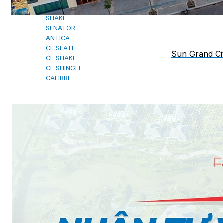
MILANO
SHAKE
SENATOR
ANTICA
CF SLATE
Sun Grand Cit
CF SHAKE
CF SHINGLE
CALIBRE
TẤM LỢP KIM LOẠI
PREMIUM - COPPER PRESTIGE ULTIMETAL HD
PREMIUM - COPPER PRESTIGE COMPACT PLUS
PREMIUM - COPPER PRESTIGE ELITE
PREMIUM - COPPER PRESTIGE TRADITIONAL
TẤM ỐP VOX
TẤM ỐP TRẦN INFRATOP