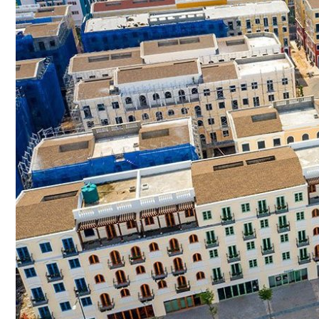
NGÓI BITUM PHỦ ĐÁ IKO
MARATHON (VIÊN GẠCH)
ARMOURSHIELD (TỔ ONG)
SUPERGLASS BIBER (VẢY CÁ)
CAMBRIDGE (XẾP LỚP)
CAMBRIDGE XTREME
DYNASTY
ARMOURSHAKE
CROWNE SLATE
ROYAL ESTATE
ROOF FAST CAP
PHỤ KIỆN
NGÓI THÉP PHỦ ĐÁ DECRA AHI
CLASSIC
HERITAGE