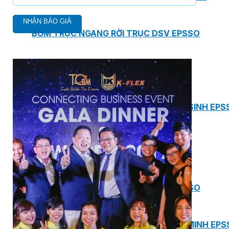
BƠM TRỤC NGANG RỜI TRỤC DSV EPSSO
BƠM CHÌM THOÁT NƯỚC EPSSO
HỆ THỐNG BƠM NÂNG NƯỚC THẢI VỆ SINH EPS
HỆ THỐNG CẤP NƯỚC UỐNG EPSSO
HỆ THỐNG TÁCH DẦU NƯỚC THẢI EPSSO
HỆ THỐNG XỬ LÝ NƯỚC THẢI THÔNG MINH EPS