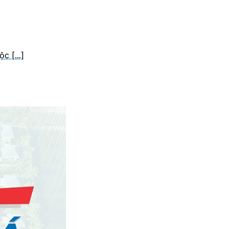
 [...]