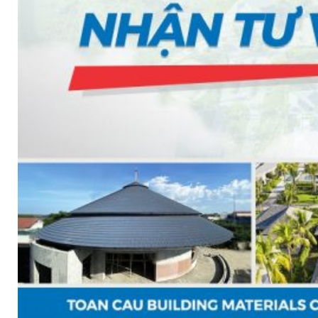
SHAKE
SENATOR
ANTICA
CF SLATE
CF SHAKE
CF SHINGLE
CALIBRE
TẤM LỢP KIM LOẠI
PREMIUM - COPPER PRESTIGE ULTIMETAL HD
PREMIUM - COPPER PRESTIGE COMPACT PLUS
PREMIUM - COPPER PRESTIGE ELITE
PREMIUM - COPPER PRESTIGE TRADITIONAL
TẤM ỐP VOX
TẤM ỐP TRẦN INFRATOP
TẤM ỐP TƯỜNG MAX-3