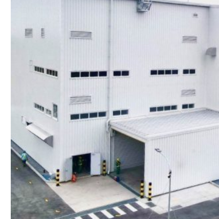
ĐỒNG HỒ ĐO SUPMEA
BTU METER
ĐỒNG HỒ ĐO LƯU LƯỢNG LDG-SUP
CẢM BIẾN NHIỆT ĐỘ SUP-WZPK
LƯU LƯỢNG KẾ ĐIỆN TỪ LDGC-SUP
ỐNG MỀM NỐI ĐẦU PHUN SPRINKLER
FLEXDROP YONG WON
SƠN CHỐNG CHÁY FLAMEBAR BW11
RON CHỐNG CHÁY
KEO ACRYLIC SEALANT
Sản phẩm Kiến trúc