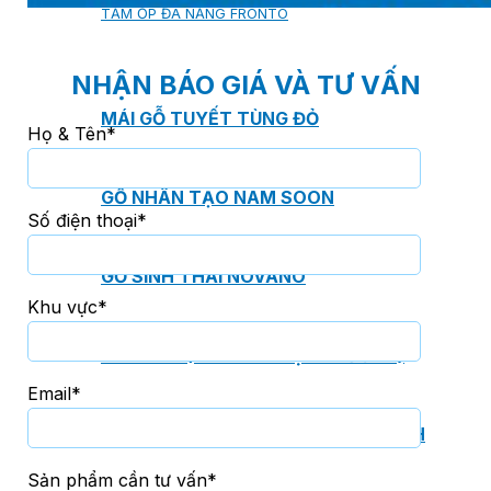
TẤM ỐP ĐA NĂNG FRONTO
NHẬN BÁO GIÁ VÀ TƯ VẤN
MÁI GỖ TUYẾT TÙNG ĐỎ
Họ & Tên*
GỖ NHÂN TẠO NAM SOON
Số điện thoại*
GỖ SINH THÁI NOVANO
Khu vực*
VÁN OSB (VÁN DĂM ĐỊNH HƯỚNG)
Email*
MÁI LÁ NHÂN TẠO CENTRO THATCH
Sản phẩm cần tư vấn*