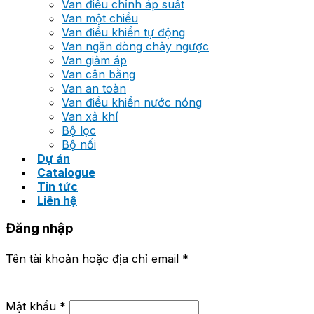
Van điều chỉnh áp suất
Van một chiều
Van điều khiển tự động
Van ngăn dòng chảy ngược
Van giảm áp
Van cân bằng
Van an toàn
Van điều khiển nước nóng
Van xả khí
Bộ lọc
Bộ nối
Dự án
Catalogue
Tin tức
Liên hệ
Đăng nhập
Tên tài khoản hoặc địa chỉ email
*
Mật khẩu
*