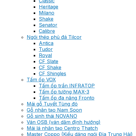
Classic
Heritage
Milano
Shake
Senator
Calibre
Ngói thép phủ đá Tilcor
Antica
Tudor
Royal
CF Slate
CF Shake
CF Shingles
Tấm ốp VOX
Tấm ốp trần INFRATOP
Tấm ốp tường MAX-3
Tấm ốp đa năng Fronto
Mái gỗ Tuyết Tùng đỏ
Gỗ nhân tạo Nam Soon
Gỗ sinh thái NOVANO
Ván OSB (ván dăm định hướng)
Mái lá nhân tạo Centro Thatch
Master Coppo (Kiểu dáng ngói Địa Trung Hải)