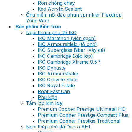
Ron chống cháy
Keo Acrylic Sealant
Ống mềm nối đầu phun sprinkler Flexdrop
Yong Won
Sản phẩm Kiến trúc
Ngói bitum phủ đá IKO
IKO Marathon (viên gạch)
IKO Armourshield (tổ ong)
IKO Superglass Biber (vảy cá)
IKO Cambridge (xếp lớp)
IKO Cambridge Xtreme 9.5 °
IKO Dynasty
IKO Armourshake
IKO Crowne Slate
IKO Royal Estate
Roof Fast Cap
Phụ kiện
Tấm lợp kim loại
Premum Copper Prestige Ultilmetal HD
Premium Copper Prestige Compact Plus
Premium Copper Prestige Traditional
Ngói thép phủ đá Decra AHI