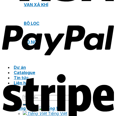
VAN XẢ KHÍ
BỘ LỌC
BỘ NỐI
Dự án
Catalogue
Tin tức
Liên hệ
Tìm
kiếm:
Tiếng Việt
Tiếng Việt