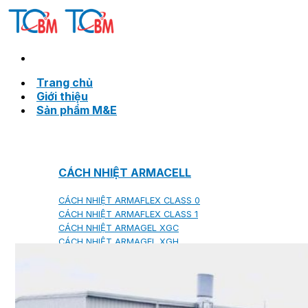
Skip
to
content
Trang chủ
Giới thiệu
Sản phẩm M&E
CÁCH NHIỆT ARMACELL
CÁCH NHIỆT ARMAFLEX CLASS 0
CÁCH NHIỆT ARMAFLEX CLASS 1
CÁCH NHIỆT ARMAGEL XGC
CÁCH NHIỆT ARMAGEL XGH
TIÊU ÂM ARMASOUND SUPERSILENCE DUCTLINER