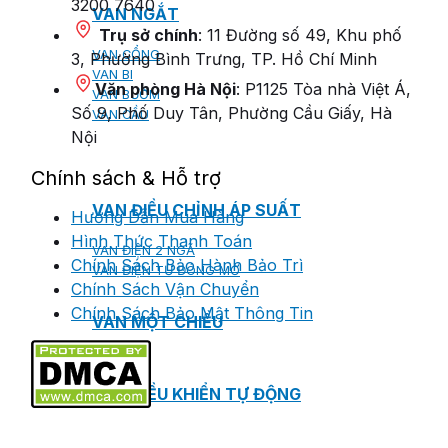
3200 7640
VAN NGẮT
Trụ sở chính
: 11 Đường số 49, Khu phố
VAN CỔNG
3, Phường Bình Trưng, TP. Hồ Chí Minh
VAN BI
Văn phòng Hà Nội
: P1125 Tòa nhà Việt Á,
VAN BƯỚM
Số 9, Phố Duy Tân, Phường Cầu Giấy, Hà
VAN CẦU
Nội
Chính sách & Hỗ trợ
VAN ĐIỀU CHỈNH ÁP SUẤT
Hướng Dẫn Mua Hàng
Hình Thức Thanh Toán
VAN ĐIỆN 2 NGÃ
Chính Sách Bảo Hành Bảo Trì
VAN ĐIỆN TỪ ĐÓNG MỞ
Chính Sách Vận Chuyển
Chính Sách Bảo Mật Thông Tin
VAN MỘT CHIỀU
VAN ĐIỀU KHIỂN TỰ ĐỘNG