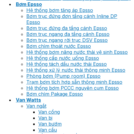
Bơm Epsso
Hệ thống bơm tăng áp Epsso
Bơm trục đứng đơn tầng cánh Inline DP
Epsso
Bơm trục đứng đa tầng cánh Epsso
Bơm trục ngang đa tầng cánh Epsso
Bơm trục ngang rời trục DSV Epsso
Bơm chìm thoát nước Epsso
Hệ thống bơm nâng nước thải vệ sinh Epsso
Hệ thống cấp nước uống Epsso
Hệ thống tách dầu nước thải Epsso
Hệ thống xử lý nước thải thông minh Epsso
Phòng bơm (Pump room) Epsso
Trạm bơm tích hợp sẵn thông minh Epsso
Hệ thống bơm PCCC nguyên cụm Epsso
Bơm chìm Pakage Epsso
Van Watts
Van ngắt
Van cổng
Van bi
Van bướm
Van cầu