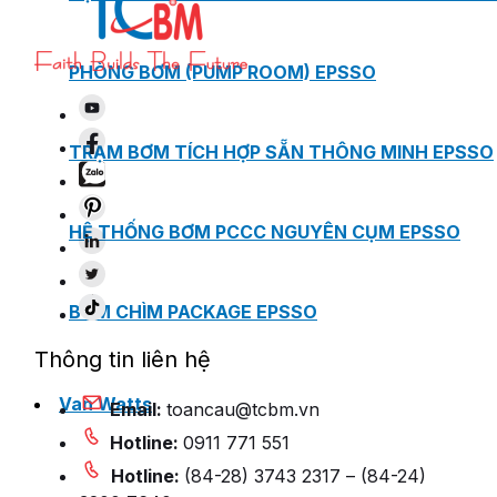
PHÒNG BƠM (PUMP ROOM) EPSSO
TRẠM BƠM TÍCH HỢP SẴN THÔNG MINH EPSSO
HỆ THỐNG BƠM PCCC NGUYÊN CỤM EPSSO
BƠM CHÌM PACKAGE EPSSO
Thông tin liên hệ
Van Watts
Email:
toancau@tcbm.vn
Hotline:
0911 771 551
Hotline:
(84-28) 3743 2317 – (84-24)