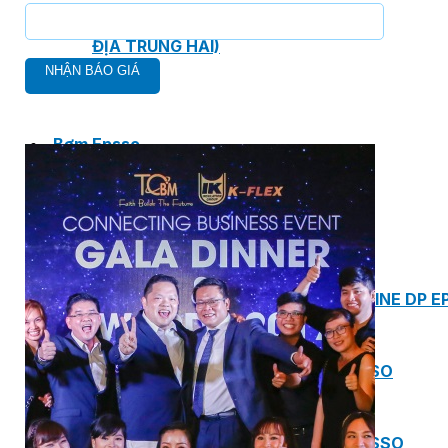
MASTER COPPO (KIỂU DÁNG NGÓI
ĐỊA TRUNG HẢI)
Bơm Epsso
HỆ THỐNG BƠM TĂNG ÁP EPSSO
BƠM TRỤC ĐỨNG ĐƠN TẦNG CÁNH INLINE DP E
BƠM TRỤC ĐỨNG ĐA TẦNG CÁNH EPSSO
BƠM TRỤC NGANG ĐA TẦNG CÁNH EPSSO