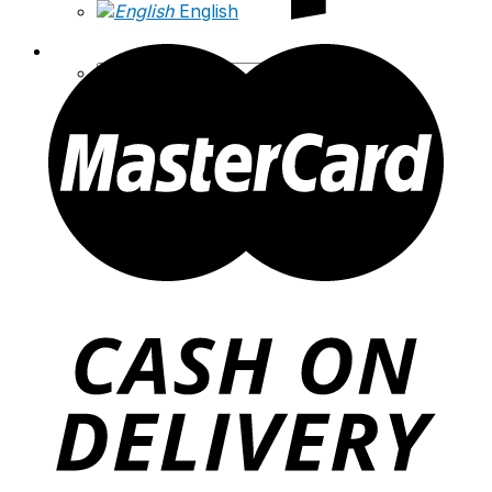
English
Tìm
kiếm: