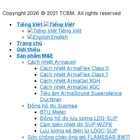
Copyright 2026 © 2021 TCBM. All rights reserved
Tiếng Việt
Tiếng Việt
English
Trang chủ
Giới thiệu
Sản phẩm M&E
Cách nhiệt Armacell
Cách nhiệt ArmaFlex Class 0
Cách nhiệt ArmaFlex Class 1
Cách nhiệt ArmaGel XGH
Cách nhiệt ArmaGel XGC
Tiêu âm ArmaSound Supersilence
Ductliner
Đồng hồ đo Supmea
BTU Meter
Đồng hồ đo lưu lượng LDG-SUP
Cảm biến nhiệt độ SUP-WZPK
Lưu lượng kế điện từ LDGC-SUP
Sơn chống cháy ống gió FLAMEBAR BW11