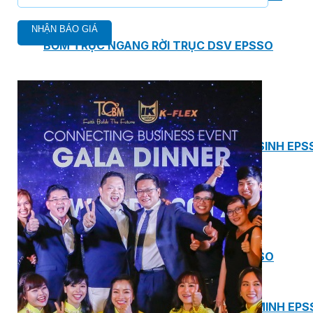
BƠM TRỤC NGANG RỜI TRỤC DSV EPSSO
BƠM CHÌM THOÁT NƯỚC EPSSO
HỆ THỐNG BƠM NÂNG NƯỚC THẢI VỆ SINH EPS
HỆ THỐNG CẤP NƯỚC UỐNG EPSSO
HỆ THỐNG TÁCH DẦU NƯỚC THẢI EPSSO
HỆ THỐNG XỬ LÝ NƯỚC THẢI THÔNG MINH EPS