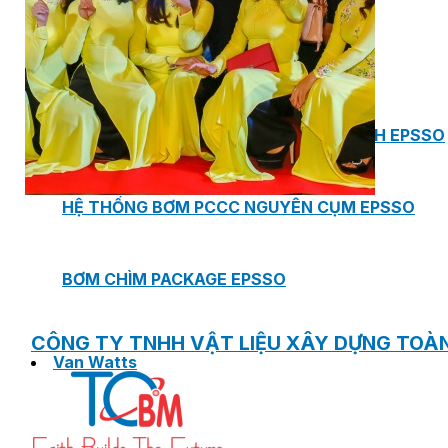
PHÒNG BƠM (PUMP ROOM) EPSSO
TRẠM BƠM TÍCH HỢP SẴN THÔNG MINH EPSSO
HỆ THỐNG BƠM PCCC NGUYÊN CỤM EPSSO
BƠM CHÌM PACKAGE EPSSO
CÔNG TY TNHH VẬT LIỆU XÂY DỰNG TOÀ
Van Watts