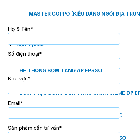
MASTER COPPO (KIỂU DÁNG NGÓI ĐỊA TRUN
Họ & Tên*
Bơm Epsso
Số điện thoại*
HỆ THỐNG BƠM TĂNG ÁP EPSSO
Khu vực*
BƠM TRỤC ĐỨNG ĐƠN TẦNG CÁNH INLINE DP E
Email*
BƠM TRỤC ĐỨNG ĐA TẦNG CÁNH EPSSO
Sản phẩm cần tư vấn*
BƠM TRỤC NGANG ĐA TẦNG CÁNH EPSSO