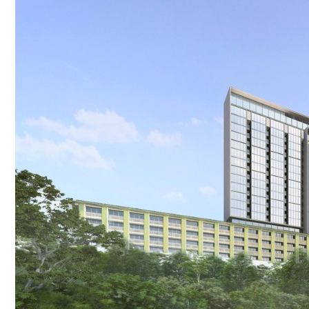
NGÓI BITUM PHỦ ĐÁ IKO
MARATHON (VIÊN GẠCH)
ARMOURSHIELD (TỔ ONG)
SUPERGLASS BIBER (VẢY CÁ)
CAMBRIDGE (XẾP LỚP)
CAMBRIDGE XTREME
DYNASTY
ARMOURSHAKE
CROWNE SLATE
ROYAL ESTATE
ROOF FAST CAP
PHỤ KIỆN
NGÓI THÉP PHỦ ĐÁ DECRA AHI
CLASSIC
HERITAGE