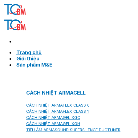
Skip
to
content
Trang chủ
Giới thiệu
Sản phẩm M&E
CÁCH NHIỆT ARMACELL
CÁCH NHIỆT ARMAFLEX CLASS 0
CÁCH NHIỆT ARMAFLEX CLASS 1
CÁCH NHIỆT ARMAGEL XGC
CÁCH NHIỆT ARMAGEL XGH
TIÊU ÂM ARMASOUND SUPERSILENCE DUCTLINER