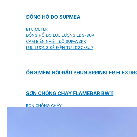
ĐỒNG HỒ ĐO SUPMEA
BTU METER
ĐỒNG HỒ ĐO LƯU LƯỢNG LDG-SUP
CẢM BIẾN NHIỆT ĐỘ SUP-WZPK
LƯU LƯỢNG KẾ ĐIỆN TỪ LDGC-SUP
ỐNG MỀM NỐI ĐẦU PHUN SPRINKLER FLEXD
SƠN CHỐNG CHÁY FLAMEBAR BW11
RON CHỐNG CHÁY
KEO ACRYLIC SEALANT
Sản phẩm Kiến trúc