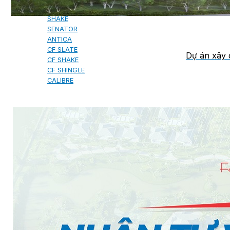
MILANO
SHAKE
SENATOR
ANTICA
CF SLATE
Dự án xây 
CF SHAKE
CF SHINGLE
CALIBRE
TẤM LỢP KIM LOẠI
PREMIUM - COPPER PRESTIGE ULTIMETAL HD
PREMIUM - COPPER PRESTIGE COMPACT PLUS
PREMIUM - COPPER PRESTIGE ELITE
PREMIUM - COPPER PRESTIGE TRADITIONAL
TẤM ỐP VOX
TẤM ỐP TRẦN INFRATOP