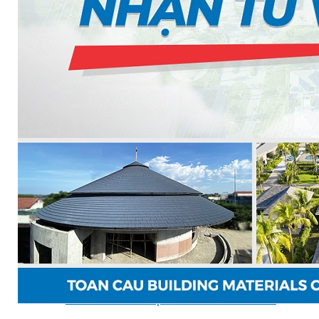
TẤM ỐP TƯỜNG MAX-3
TẤM ỐP ĐA NĂNG FRONTO
MÁI GỖ TUYẾT TÙNG ĐỎ
GỖ NHÂN TẠO NAM SOON
GỖ SINH THÁI NOVANO
VÁN OSB (VÁN DĂM ĐỊNH HƯỚNG)
MÁI LÁ NHÂN TẠO CENTRO THATCH