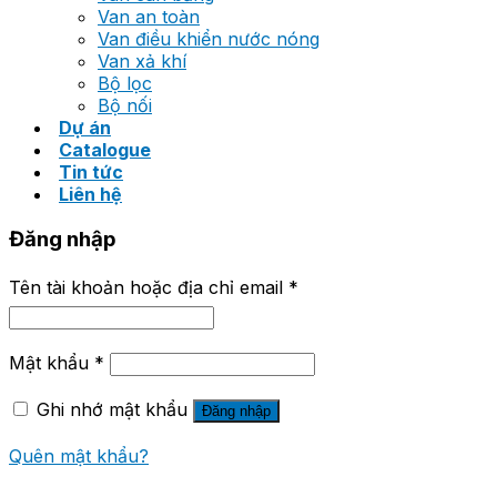
Van an toàn
Van điều khiển nước nóng
Van xả khí
Bộ lọc
Bộ nối
Dự án
Catalogue
Tin tức
Liên hệ
Đăng nhập
Tên tài khoản hoặc địa chỉ email
*
Mật khẩu
*
Ghi nhớ mật khẩu
Đăng nhập
Quên mật khẩu?