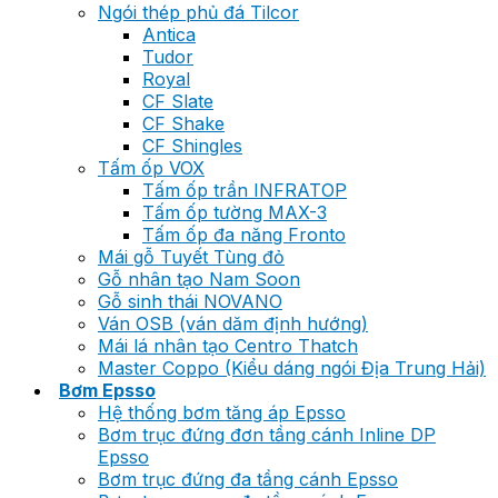
Ngói thép phủ đá Tilcor
Antica
Tudor
Royal
CF Slate
CF Shake
CF Shingles
Tấm ốp VOX
Tấm ốp trần INFRATOP
Tấm ốp tường MAX-3
Tấm ốp đa năng Fronto
Mái gỗ Tuyết Tùng đỏ
Gỗ nhân tạo Nam Soon
Gỗ sinh thái NOVANO
Ván OSB (ván dăm định hướng)
Mái lá nhân tạo Centro Thatch
Master Coppo (Kiểu dáng ngói Địa Trung Hải)
Bơm Epsso
Hệ thống bơm tăng áp Epsso
Bơm trục đứng đơn tầng cánh Inline DP
Epsso
Bơm trục đứng đa tầng cánh Epsso