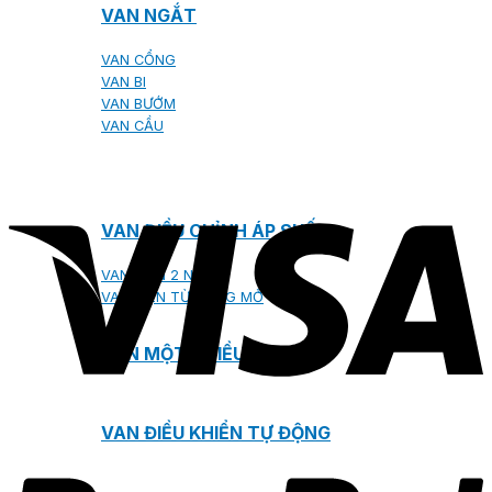
VAN NGẮT
VAN CỔNG
VAN BI
VAN BƯỚM
VAN CẦU
VAN ĐIỀU CHỈNH ÁP SUẤT
VAN ĐIỆN 2 NGÃ
VAN ĐIỆN TỪ ĐÓNG MỞ
VAN MỘT CHIỀU
VAN ĐIỀU KHIỂN TỰ ĐỘNG