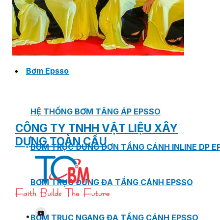
MASTER COPPO (KIỂU DÁNG NGÓI
ĐỊA TRUNG HẢI)
Bơm Epsso
HỆ THỐNG BƠM TĂNG ÁP EPSSO
CÔNG TY TNHH VẬT LIỆU XÂY
DỰNG TOÀN CẦU
BƠM TRỤC ĐỨNG ĐƠN TẦNG CÁNH INLINE DP E
BƠM TRỤC ĐỨNG ĐA TẦNG CÁNH EPSSO
BƠM TRỤC NGANG ĐA TẦNG CÁNH EPSSO