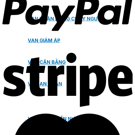
VAN NGĂN DÒNG CHẢY NGƯỢC
VAN GIẢM ÁP
VAN CÂN BẰNG
VAN AN TOÀN
VAN ĐIỀU KHIỂN NƯỚC NÓNG