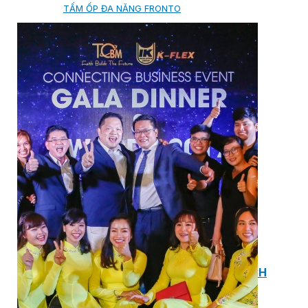
TẤM ỐP ĐA NĂNG FRONTO
MÁI GỖ TUYẾT TÙNG ĐỎ
GỖ NHÂN TẠO NAM SOON
GỖ SINH THÁI NOVANO
VÁN OSB (VÁN DĂM ĐỊNH HƯỚNG)
MÁI LÁ NHÂN TẠO CENTRO THATCH