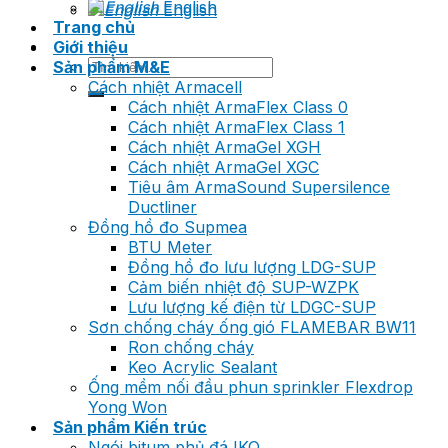
English
English
Trang chủ
Giới thiệu
Tìm
Sản phẩm M&E
kiếm:
Cách nhiệt Armacell
Cách nhiệt ArmaFlex Class 0
Cách nhiệt ArmaFlex Class 1
Cách nhiệt ArmaGel XGH
Cách nhiệt ArmaGel XGC
Tiêu âm ArmaSound Supersilence
Ductliner
Đồng hồ đo Supmea
BTU Meter
Đồng hồ đo lưu lượng LDG-SUP
Cảm biến nhiệt độ SUP-WZPK
Lưu lượng kế điện từ LDGC-SUP
Sơn chống cháy ống gió FLAMEBAR BW11
Ron chống cháy
Keo Acrylic Sealant
Ống mềm nối đầu phun sprinkler Flexdrop
Yong Won
Sản phẩm Kiến trúc
Ngói bitum phủ đá IKO