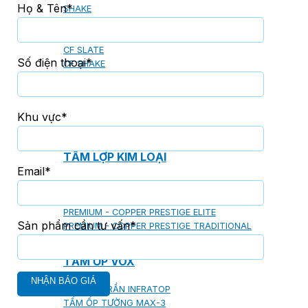
Họ & Tên*
SHAKE
SENATOR
ANTICA
CF SLATE
Số điện thoại*
CF SHAKE
CF SHINGLE
CALIBRE
Khu vực*
TẤM LỢP KIM LOẠI
Email*
PREMIUM - COPPER PRESTIGE ULTIMETAL HD
PREMIUM - COPPER PRESTIGE COMPACT PLUS
PREMIUM - COPPER PRESTIGE ELITE
Sản phẩm cần tư vấn*
PREMIUM - COPPER PRESTIGE TRADITIONAL
TẤM ỐP VOX
TẤM ỐP TRẦN INFRATOP
TẤM ỐP TƯỜNG MAX-3