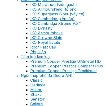
IKO Marathon (viên gạch)
IKO Armourshield (tổ ong)
IKO Superglass Biber (vảy cá)
IKO Cambridge (xếp lớp)
IKO Cambridge Xtreme 9.5 °
IKO Dynasty
IKO Armourshake
IKO Crowne Slate
IKO Royal Estate
Roof Fast Cap
Phụ kiện
Tấm lợp kim loại
Premum Copper Prestige Ultilmetal HD
Premium Copper Prestige Compact Plus
Premium Copper Prestige Traditional
Ngói thép phủ đá Decra AHI
Classic
Heritage
Milano
Shake
Senator
Calibre