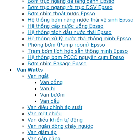
Bơm trục ngang đa tầng cánh Epsso
Bơm trục ngang rời trục DSV Epsso
Bơm chìm thoát nước Epsso
Hệ thống bơm nâng nước thải vệ sinh Epsso
Hệ thống cấp nước uống Epsso
Hệ thống tách dầu nước thải Epsso
Hệ thống xử lý nước thải thông minh Epsso
Phòng bơm (Pump room) Epsso
Trạm bơm tích hợp sẵn thông minh Epsso
Hệ thống bơm PCCC nguyên cụm Epsso
Bơm chìm Pakage Epsso
Van Watts
Van ngắt
Van cổng
Van bi
Van bướm
Van cầu
Van điều chỉnh áp suất
Van một chiều
Van điều khiển tự động
Van ngăn dòng chảy ngược
Van giảm áp
Van cân bằng