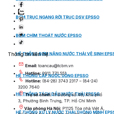
BƠM TRỤC NGANG RỜI TRỤC DSV EPSSO
BƠM CHÌM THOÁT NƯỚC EPSSO
HỆ THỐNG BƠM NÂNG NƯỚC THẢI VỆ SINH EPS
Thông tin liên hệ
Email:
toancau@tcbm.vn
Hotline:
0911 771 551
HỆ THỐNG CẤP NƯỚC UỐNG EPSSO
Hotline:
(84-28) 3743 2317 – (84-24)
3200 7640
HỆ THỐNG TÁCH DẦU NƯỚC THẢI EPSSO
Trụ sở chính
: 11 Đường số 49, Khu phố
3, Phường Bình Trưng, TP. Hồ Chí Minh
Văn phòng Hà Nội
: P1125 Tòa nhà Việt Á,
HỆ THỐNG XỬ LÝ NƯỚC THẢI THÔNG MINH EPS