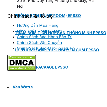
Số 9, Phố Duy Tân, Phường Cầu Giấy, Hà
Nội
PHÒNG BƠM (PUMP ROOM) EPSSO
Chính sách & Hỗ trợ
Hướng Dẫn Mua Hàng
Hình Thức Thanh Toán
TRẠM BƠM TÍCH HỢP SẴN THÔNG MINH EPSSO
Chính Sách Bảo Hành Bảo Trì
Chính Sách Vận Chuyển
Chính Sách Bảo Mật Thông Tin
HỆ THỐNG BƠM PCCC NGUYÊN CỤM EPSSO
BƠM CHÌM PACKAGE EPSSO
Van Watts