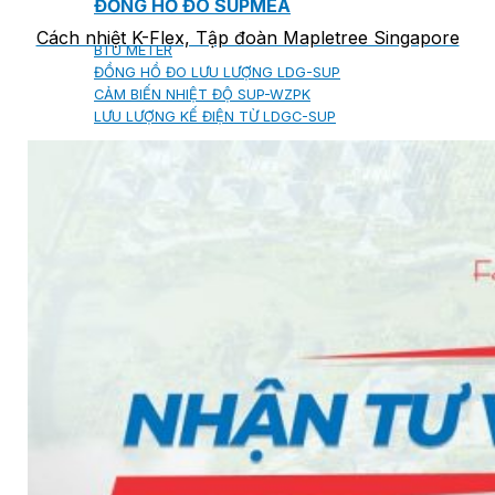
ĐỒNG HỒ ĐO SUPMEA
Cách nhiệt K-Flex, Tập đoàn Mapletree Singapore
BTU METER
ĐỒNG HỒ ĐO LƯU LƯỢNG LDG-SUP
CẢM BIẾN NHIỆT ĐỘ SUP-WZPK
LƯU LƯỢNG KẾ ĐIỆN TỪ LDGC-SUP
ỐNG MỀM NỐI ĐẦU PHUN SPRINKLER
FLEXDROP YONG WON
SƠN CHỐNG CHÁY FLAMEBAR BW11
RON CHỐNG CHÁY
KEO ACRYLIC SEALANT
Sản phẩm Kiến trúc