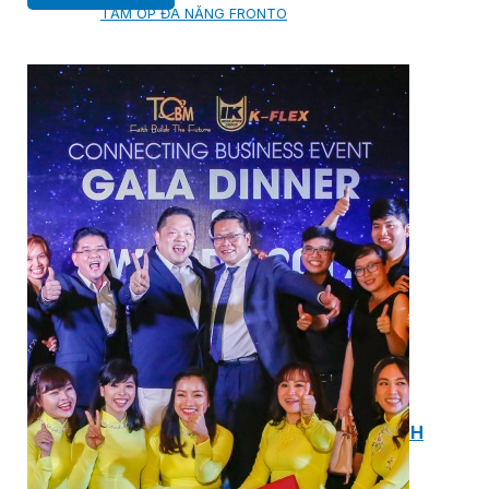
TẤM ỐP ĐA NĂNG FRONTO
MÁI GỖ TUYẾT TÙNG ĐỎ
GỖ NHÂN TẠO NAM SOON
GỖ SINH THÁI NOVANO
VÁN OSB (VÁN DĂM ĐỊNH HƯỚNG)
MÁI LÁ NHÂN TẠO CENTRO THATCH