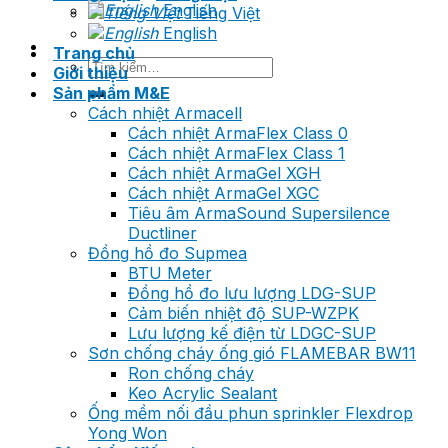
English
Tiếng Việt
English
Trang chủ
Tìm
Giới thiệu
kiếm:
Sản phẩm M&E
Cách nhiệt Armacell
Cách nhiệt ArmaFlex Class 0
Cách nhiệt ArmaFlex Class 1
Cách nhiệt ArmaGel XGH
Cách nhiệt ArmaGel XGC
Tiêu âm ArmaSound Supersilence
Ductliner
Đồng hồ đo Supmea
BTU Meter
Đồng hồ đo lưu lượng LDG-SUP
Cảm biến nhiệt độ SUP-WZPK
Lưu lượng kế điện từ LDGC-SUP
Sơn chống cháy ống gió FLAMEBAR BW11
Ron chống cháy
Keo Acrylic Sealant
Ống mềm nối đầu phun sprinkler Flexdrop
Yong Won