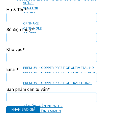
SHAKE
SENATOR
Họ & Tên*
ANTICA
CF SLATE
CF SHAKE
CF SHINGLE
Số điện thoại*
CALIBRE
Khu vực*
TẤM LỢP KIM LOẠI
PREMIUM - COPPER PRESTIGE ULTIMETAL HD
Email*
PREMIUM - COPPER PRESTIGE COMPACT PLUS
PREMIUM - COPPER PRESTIGE ELITE
PREMIUM - COPPER PRESTIGE TRADITIONAL
Sản phẩm cần tư vấn*
TẤM ỐP VOX
TẤM ỐP TRẦN INFRATOP
TẤM ỐP TƯỜNG MAX-3