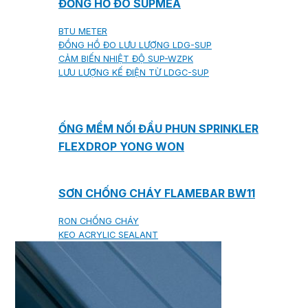
ĐỒNG HỒ ĐO SUPMEA
BTU METER
ĐỒNG HỒ ĐO LƯU LƯỢNG LDG-SUP
CẢM BIẾN NHIỆT ĐỘ SUP-WZPK
LƯU LƯỢNG KẾ ĐIỆN TỪ LDGC-SUP
ỐNG MỀM NỐI ĐẦU PHUN SPRINKLER
FLEXDROP YONG WON
SƠN CHỐNG CHÁY FLAMEBAR BW11
RON CHỐNG CHÁY
KEO ACRYLIC SEALANT
Sản phẩm Kiến trúc