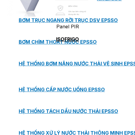
BƠM TRỤC NGANG RỜI TRỤC DSV EPSSO
Panel PIR
ISOFRIGO
BƠM CHÌM THOÁT NƯỚC EPSSO
HỆ THỐNG BƠM NÂNG NƯỚC THẢI VỆ SINH EPS
HỆ THỐNG CẤP NƯỚC UỐNG EPSSO
HỆ THỐNG TÁCH DẦU NƯỚC THẢI EPSSO
HỆ THỐNG XỬ LÝ NƯỚC THẢI THÔNG MINH EPS