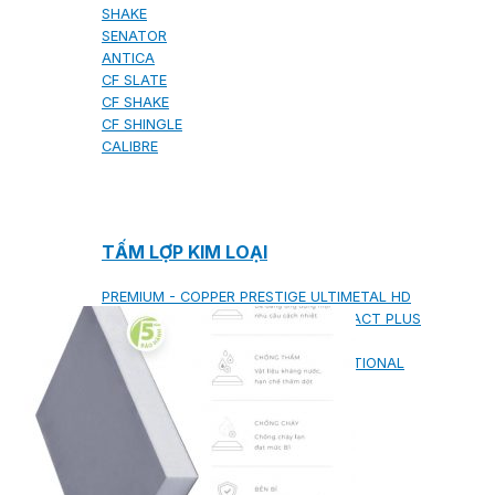
SHAKE
SENATOR
ANTICA
CF SLATE
CF SHAKE
CF SHINGLE
CALIBRE
TẤM LỢP KIM LOẠI
PREMIUM - COPPER PRESTIGE ULTIMETAL HD
PREMIUM - COPPER PRESTIGE COMPACT PLUS
PREMIUM - COPPER PRESTIGE ELITE
PREMIUM - COPPER PRESTIGE TRADITIONAL
TẤM ỐP VOX
TẤM ỐP TRẦN INFRATOP
TẤM ỐP TƯỜNG MAX-3