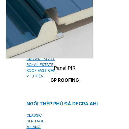
NGÓI BITUM PHỦ ĐÁ IKO
MARATHON (VIÊN GẠCH)
ARMOURSHIELD (TỔ ONG)
SUPERGLASS BIBER (VẢY CÁ)
CAMBRIDGE (XẾP LỚP)
CAMBRIDGE XTREME
DYNASTY
ARMOURSHAKE
CROWNE SLATE
ROYAL ESTATE
Panel PIR
ROOF FAST CAP
PHỤ KIỆN
GP ROOFING
NGÓI THÉP PHỦ ĐÁ DECRA AHI
CLASSIC
HERITAGE
MILANO