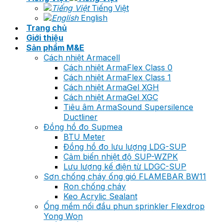
Tiếng Việt
English
Trang chủ
Giới thiệu
Sản phẩm M&E
Cách nhiệt Armacell
Cách nhiệt ArmaFlex Class 0
Cách nhiệt ArmaFlex Class 1
Cách nhiệt ArmaGel XGH
Cách nhiệt ArmaGel XGC
Tiêu âm ArmaSound Supersilence
Ductliner
Đồng hồ đo Supmea
BTU Meter
Đồng hồ đo lưu lượng LDG-SUP
Cảm biến nhiệt độ SUP-WZPK
Lưu lượng kế điện từ LDGC-SUP
Sơn chống cháy ống gió FLAMEBAR BW11
Ron chống cháy
Keo Acrylic Sealant
Ống mềm nối đầu phun sprinkler Flexdrop
Yong Won