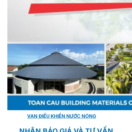
VAN NGĂN DÒNG CHẢY NGƯỢC
VAN GIẢM ÁP
VAN CÂN BẰNG
VAN AN TOÀN
VAN ĐIỀU KHIỂN NƯỚC NÓNG
NHẬN BÁO GIÁ VÀ TƯ VẤN