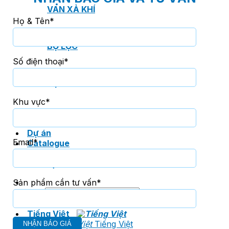
VAN XẢ KHÍ
Họ & Tên*
BỘ LỌC
Số điện thoại*
BỘ NỐI
Khu vực*
Dự án
Email*
Catalogue
Tin tức
Liên hệ
Sản phẩm cần tư vấn*
Tìm
kiếm:
Tiếng Việt
Tiếng Việt