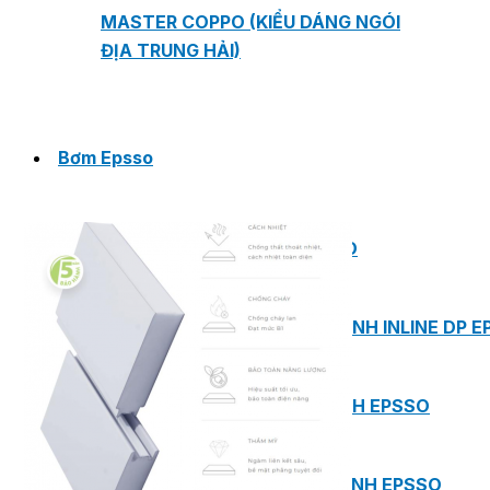
MASTER COPPO (KIỂU DÁNG NGÓI
ĐỊA TRUNG HẢI)
Bơm Epsso
HỆ THỐNG BƠM TĂNG ÁP EPSSO
BƠM TRỤC ĐỨNG ĐƠN TẦNG CÁNH INLINE DP E
BƠM TRỤC ĐỨNG ĐA TẦNG CÁNH EPSSO
BƠM TRỤC NGANG ĐA TẦNG CÁNH EPSSO