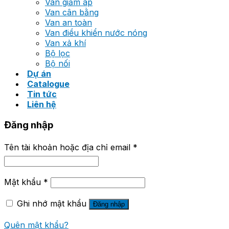
Van giảm áp
Van cân bằng
Van an toàn
Van điều khiển nước nóng
Van xả khí
Bộ lọc
Bộ nối
Dự án
Catalogue
Tin tức
Liên hệ
Đăng nhập
Tên tài khoản hoặc địa chỉ email
*
Mật khẩu
*
Ghi nhớ mật khẩu
Đăng nhập
Quên mật khẩu?