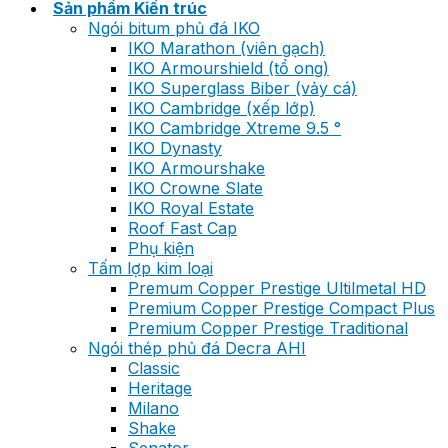
Sản phẩm Kiến trúc
Ngói bitum phủ đá IKO
IKO Marathon (viên gạch)
IKO Armourshield (tổ ong)
IKO Superglass Biber (vảy cá)
IKO Cambridge (xếp lớp)
IKO Cambridge Xtreme 9.5 °
IKO Dynasty
IKO Armourshake
IKO Crowne Slate
IKO Royal Estate
Roof Fast Cap
Phụ kiện
Tấm lợp kim loại
Premum Copper Prestige Ultilmetal HD
Premium Copper Prestige Compact Plus
Premium Copper Prestige Traditional
Ngói thép phủ đá Decra AHI
Classic
Heritage
Milano
Shake