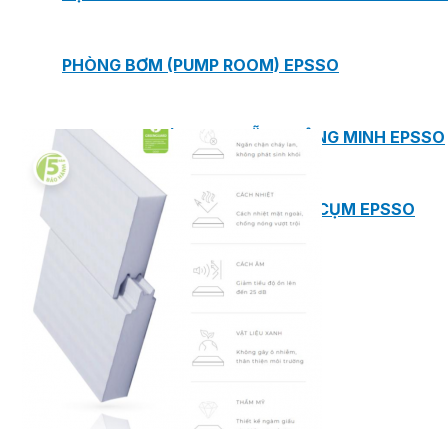
PHÒNG BƠM (PUMP ROOM) EPSSO
TRẠM BƠM TÍCH HỢP SẴN THÔNG MINH EPSSO
HỆ THỐNG BƠM PCCC NGUYÊN CỤM EPSSO
BƠM CHÌM PACKAGE EPSSO
Van Watts