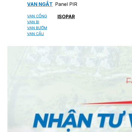
Panel PIR
VAN NGẮT
ISOPAR
VAN CỔNG
VAN BI
VAN BƯỚM
VAN CẦU
VAN ĐIỀU CHỈNH ÁP SUẤT
VAN ĐIỆN 2 NGÃ
VAN ĐIỆN TỪ ĐÓNG MỞ
VAN MỘT CHIỀU
VAN ĐIỀU KHIỂN TỰ ĐỘNG