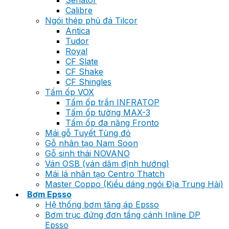
Senator
Calibre
Ngói thép phủ đá Tilcor
Antica
Tudor
Royal
CF Slate
CF Shake
CF Shingles
Tấm ốp VOX
Tấm ốp trần INFRATOP
Tấm ốp tường MAX-3
Tấm ốp đa năng Fronto
Mái gỗ Tuyết Tùng đỏ
Gỗ nhân tạo Nam Soon
Gỗ sinh thái NOVANO
Ván OSB (ván dăm định hướng)
Mái lá nhân tạo Centro Thatch
Master Coppo (Kiểu dáng ngói Địa Trung Hải)
Bơm Epsso
Hệ thống bơm tăng áp Epsso
Bơm trục đứng đơn tầng cánh Inline DP
Epsso