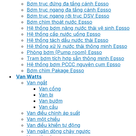
Bơm trục đứng đa tầng cánh Epsso
Bơm trục ngang đa tầng cánh Epsso
Bơm trục ngang rời trục DSV Epsso
Bơm chìm thoát nước Epsso
Hệ thống bơm nâng nước thải vệ sinh Epsso
Hệ thống cấp nước uống Epsso
Hệ thống tách dầu nước thải Epsso
Hệ thống xử lý nước thải thông minh Epsso
Phòng bơm (Pump room) Epsso
Trạm bơm tích hợp sẵn thông minh Epsso
Hệ thống bơm PCCC nguyên cụm Epsso
Bơm chìm Pakage Epsso
Van Watts
Van ngắt
Van cổng
Van bi
Van bướm
Van cầu
Van điều chỉnh áp suất
Van một chiều
Van điều khiển tự động
Van ngăn dòng chảy ngược