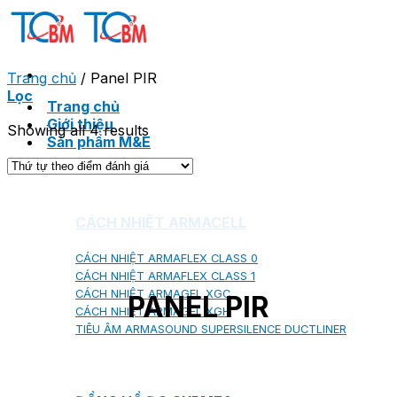
Skip
to
content
Trang chủ
/
Panel PIR
Lọc
Trang chủ
Giới thiệu
Showing all 4 results
Sản phẩm M&E
CÁCH NHIỆT ARMACELL
CÁCH NHIỆT ARMAFLEX CLASS 0
CÁCH NHIỆT ARMAFLEX CLASS 1
CÁCH NHIỆT ARMAGEL XGC
PANEL PIR
CÁCH NHIỆT ARMAGEL XGH
TIÊU ÂM ARMASOUND SUPERSILENCE DUCTLINER