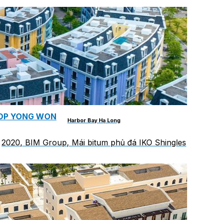
ROP YONG WON
Harbor Bay Hạ Long
2020, BIM Group, Mái bitum phủ đá IKO Shingles