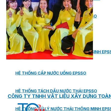
BƠM TRỤC NGANG RỜI TRỤC DSV EPSSO
BƠM CHÌM THOÁT NƯỚC EPSSO
HỆ THỐNG BƠM NÂNG NƯỚC THẢI VỆ SINH EPS
HỆ THỐNG CẤP NƯỚC UỐNG EPSSO
HỆ THỐNG TÁCH DẦU NƯỚC THẢI EPSSO
CÔNG TY TNHH VẬT LIỆU XÂY DỰNG TOÀ
HỆ THỐNG XỬ LÝ NƯỚC THẢI THÔNG MINH EPS