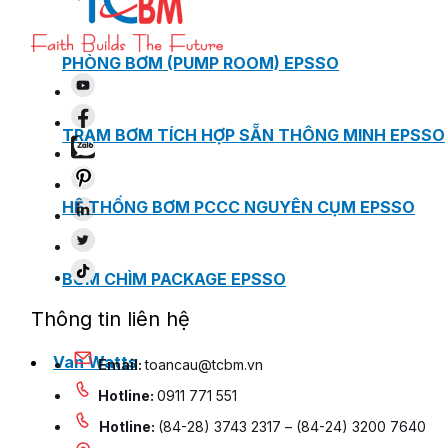
PHÒNG BƠM (PUMP ROOM) EPSSO
TRẠM BƠM TÍCH HỢP SẴN THÔNG MINH EPSSO
HỆ THỐNG BƠM PCCC NGUYÊN CỤM EPSSO
BƠM CHÌM PACKAGE EPSSO
Thông tin liên hệ
Van Watts
Email:
toancau@tcbm.vn
Hotline:
0911 771 551
Hotline:
(84-28) 3743 2317 – (84-24) 3200 7640