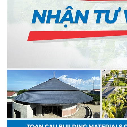
MILANO
SHAKE
SENATOR
ANTICA
CF SLATE
CF SHAKE
CF SHINGLE
CALIBRE
TẤM LỢP KIM LOẠI
PREMIUM - COPPER PRESTIGE ULTIMETAL HD
PREMIUM - COPPER PRESTIGE COMPACT PLUS
PREMIUM - COPPER PRESTIGE ELITE
PREMIUM - COPPER PRESTIGE TRADITIONAL
TẤM ỐP VOX
TẤM ỐP TRẦN INFRATOP