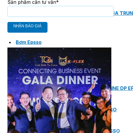
Sản phẩm cần tư vấn*
MASTER COPPO (KIỂU DÁNG NGÓI ĐỊA TRUN
Bơm Epsso
HỆ THỐNG BƠM TĂNG ÁP EPSSO
BƠM TRỤC ĐỨNG ĐƠN TẦNG CÁNH INLINE DP E
BƠM TRỤC ĐỨNG ĐA TẦNG CÁNH EPSSO
BƠM TRỤC NGANG ĐA TẦNG CÁNH EPSSO