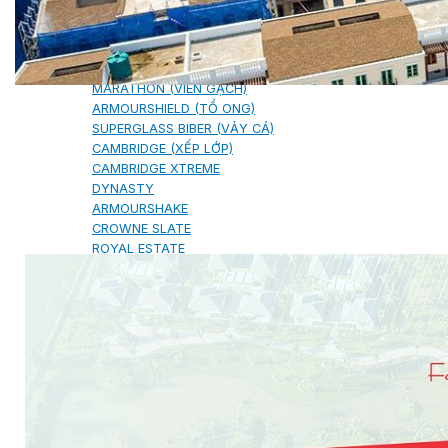
NGÓI BITUM PHỦ ĐÁ IKO
MARATHON (VIÊN GẠCH)
ARMOURSHIELD (TỔ ONG)
SUPERGLASS BIBER (VẢY CÁ)
CAMBRIDGE (XẾP LỚP)
CAMBRIDGE XTREME
DYNASTY
ARMOURSHAKE
CROWNE SLATE
ROYAL ESTATE
ROOF FAST CAP
PHỤ KIỆN
NGÓI THÉP PHỦ ĐÁ DECRA AHI
CLASSIC
HERITAGE