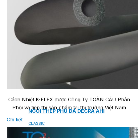
NGÓI BITUM PHỦ ĐÁ IKO
MARATHON (VIÊN GẠCH)
ARMOURSHIELD (TỔ ONG)
SUPERGLASS BIBER (VẢY CÁ)
CAMBRIDGE (XẾP LỚP)
CAMBRIDGE XTREME
DYNASTY
ARMOURSHAKE
CROWNE SLATE
ROYAL ESTATE
ROOF FAST CAP
PHỤ KIỆN
Cách Nhiệt K-FLEX được Công Ty TOÀN CẦU Phân
Phối và tiếp thị sản phẩm tại thị trường Việt Nam
NGÓI THÉP PHỦ ĐÁ DECRA AHI
Chi tiết
CLASSIC
HERITAGE
MILANO