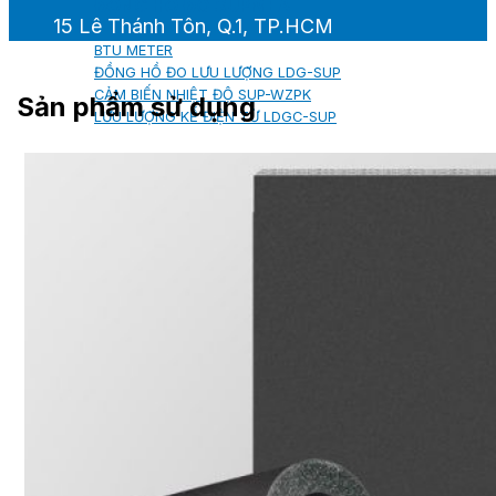
ĐỒNG HỒ ĐO SUPMEA
15 Lê Thánh Tôn, Q.1, TP.HCM
BTU METER
ĐỒNG HỒ ĐO LƯU LƯỢNG LDG-SUP
CẢM BIẾN NHIỆT ĐỘ SUP-WZPK
Sản phẩm sử dụng
LƯU LƯỢNG KẾ ĐIỆN TỪ LDGC-SUP
ỐNG MỀM NỐI ĐẦU PHUN SPRINKLER
FLEXDROP YONG WON
SƠN CHỐNG CHÁY FLAMEBAR BW11
RON CHỐNG CHÁY
KEO ACRYLIC SEALANT
Sản phẩm Kiến trúc