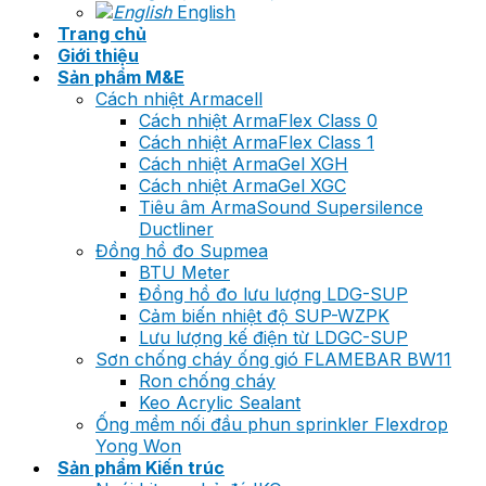
English
Trang chủ
Giới thiệu
Sản phẩm M&E
Cách nhiệt Armacell
Cách nhiệt ArmaFlex Class 0
Cách nhiệt ArmaFlex Class 1
Cách nhiệt ArmaGel XGH
Cách nhiệt ArmaGel XGC
Tiêu âm ArmaSound Supersilence
Ductliner
Đồng hồ đo Supmea
BTU Meter
Đồng hồ đo lưu lượng LDG-SUP
Cảm biến nhiệt độ SUP-WZPK
Lưu lượng kế điện từ LDGC-SUP
Sơn chống cháy ống gió FLAMEBAR BW11
Ron chống cháy
Keo Acrylic Sealant
Ống mềm nối đầu phun sprinkler Flexdrop
Yong Won
Sản phẩm Kiến trúc