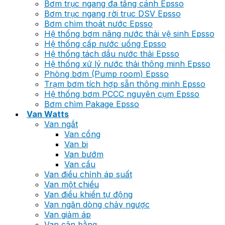
Bơm trục ngang đa tầng cánh Epsso
Bơm trục ngang rời trục DSV Epsso
Bơm chìm thoát nước Epsso
Hệ thống bơm nâng nước thải vệ sinh Epsso
Hệ thống cấp nước uống Epsso
Hệ thống tách dầu nước thải Epsso
Hệ thống xử lý nước thải thông minh Epsso
Phòng bơm (Pump room) Epsso
Trạm bơm tích hợp sẵn thông minh Epsso
Hệ thống bơm PCCC nguyên cụm Epsso
Bơm chìm Pakage Epsso
Van Watts
Van ngắt
Van cổng
Van bi
Van bướm
Van cầu
Van điều chỉnh áp suất
Van một chiều
Van điều khiển tự động
Van ngăn dòng chảy ngược
Van giảm áp
Van cân bằng