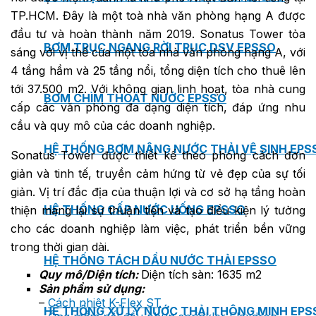
TP.HCM. Đây là một toà nhà văn phòng hạng A được
đầu tư và hoàn thành năm 2019. Sonatus Tower tỏa
BƠM TRỤC NGANG RỜI TRỤC DSV EPSSO
sáng với vị thế của một tòa nhà văn phòng hạng A, với
4 tầng hầm và 25 tầng nổi, tổng diện tích cho thuê lên
tới 37.500 m2. Với không gian linh hoạt, tòa nhà cung
BƠM CHÌM THOÁT NƯỚC EPSSO
cấp các văn phòng đa dạng diện tích, đáp ứng nhu
cầu và quy mô của các doanh nghiệp.
HỆ THỐNG BƠM NÂNG NƯỚC THẢI VỆ SINH EPS
Sonatus Tower được thiết kế theo phong cách đơn
giản và tinh tế, truyền cảm hứng từ vẻ đẹp của sự tối
giản. Vị trí đắc địa của thuận lợi và cơ sở hạ tầng hoàn
HỆ THỐNG CẤP NƯỚC UỐNG EPSSO
thiện mang lại sự thuận tiện và tạo điều kiện lý tưởng
cho các doanh nghiệp làm việc, phát triển bền vững
trong thời gian dài.
HỆ THỐNG TÁCH DẦU NƯỚC THẢI EPSSO
Quy mô/Diện tích:
Diện tích sàn: 1635 m2
Sản phẩm sử dụng:
–
Cách nhiệt K-Flex ST
HỆ THỐNG XỬ LÝ NƯỚC THẢI THÔNG MINH EPS