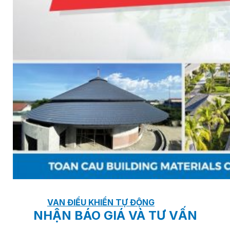
VAN NGẮT
VAN CỔNG
VAN BI
VAN BƯỚM
VAN CẦU
VAN ĐIỀU CHỈNH ÁP SUẤT
VAN ĐIỆN 2 NGÃ
VAN ĐIỆN TỪ ĐÓNG MỞ
VAN MỘT CHIỀU
VAN ĐIỀU KHIỂN TỰ ĐỘNG
NHẬN BÁO GIÁ VÀ TƯ VẤN