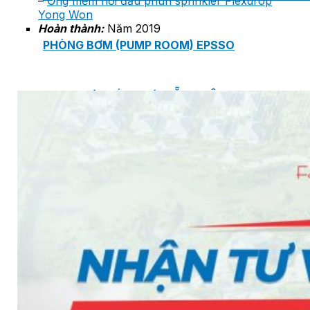
–
Ống mềm nối đầu phun sprinkler Flexdrop
Yong Won
Hoàn thành:
Năm 2019
PHÒNG BƠM (PUMP ROOM) EPSSO
TRẠM BƠM TÍCH HỢP SẴN THÔNG MINH EPSSO
HỆ THỐNG BƠM PCCC NGUYÊN CỤM EPSSO
BƠM CHÌM PACKAGE EPSSO
Van Watts