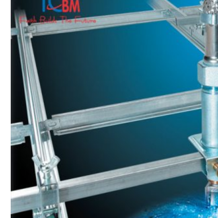
SHAKE
SENATOR
ANTICA
CF SLATE
CF SHAKE
CF SHINGLE
CALIBRE
TẤM LỢP KIM LOẠI
PREMIUM - COPPER PRESTIGE ULTIMETAL HD
PREMIUM - COPPER PRESTIGE COMPACT PLUS
PREMIUM - COPPER PRESTIGE ELITE
PREMIUM - COPPER PRESTIGE TRADITIONAL
TẤM ỐP VOX
TẤM ỐP TRẦN INFRATOP
TẤM ỐP TƯỜNG MAX-3