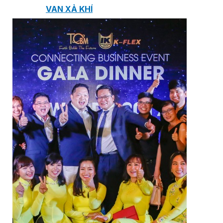
VAN XẢ KHÍ
BỘ LỌC
BỘ NỐI
Dự án
Catalogue
Tin tức
Liên hệ
Tìm
kiếm:
Tiếng Việt
Tiếng Việt