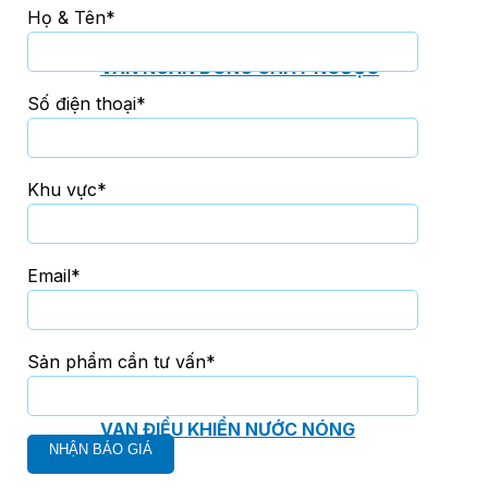
Họ & Tên*
VAN NGĂN DÒNG CHẢY NGƯỢC
Số điện thoại*
VAN GIẢM ÁP
Khu vực*
VAN CÂN BẰNG
Email*
VAN AN TOÀN
Sản phẩm cần tư vấn*
VAN ĐIỀU KHIỂN NƯỚC NÓNG