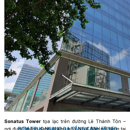
MASTER COPPO (KIỂU DÁNG NGÓI
ĐỊA TRUNG HẢI)
Bơm Epsso
HỆ THỐNG BƠM TĂNG ÁP EPSSO
BƠM TRỤC ĐỨNG ĐƠN TẦNG CÁNH INLINE DP E
BƠM TRỤC ĐỨNG ĐA TẦNG CÁNH EPSSO
Sonatus Tower
tọa lạc trên đường Lê Thánh Tôn –
BƠM TRỤC NGANG ĐA TẦNG CÁNH EPSSO
nơi được mệnh danh là khu phố Nhật Bản nổi tiếng tại