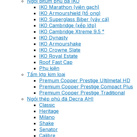
Ngói bitum phủ đá IKO
IKO Marathon (viên gạch)
IKO Armourshield (tổ ong)
IKO Superglass Biber (vảy cá)
IKO Cambridge (xếp lớp)
IKO Cambridge Xtreme 9.5 °
IKO Dynasty
IKO Armourshake
IKO Crowne Slate
IKO Royal Estate
Roof Fast Cap
Phụ kiện
Tấm lợp kim loại
Premum Copper Prestige Ultilmetal HD
Premium Copper Prestige Compact Plus
Premium Copper Prestige Traditional
Ngói thép phủ đá Decra AHI
Classic
Heritage
Milano
Shake
Senator
Calibre