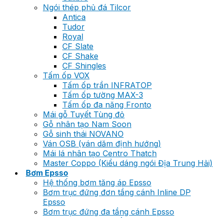
Ngói thép phủ đá Tilcor
Antica
Tudor
Royal
CF Slate
CF Shake
CF Shingles
Tấm ốp VOX
Tấm ốp trần INFRATOP
Tấm ốp tường MAX-3
Tấm ốp đa năng Fronto
Mái gỗ Tuyết Tùng đỏ
Gỗ nhân tạo Nam Soon
Gỗ sinh thái NOVANO
Ván OSB (ván dăm định hướng)
Mái lá nhân tạo Centro Thatch
Master Coppo (Kiểu dáng ngói Địa Trung Hải)
Bơm Epsso
Hệ thống bơm tăng áp Epsso
Bơm trục đứng đơn tầng cánh Inline DP
Epsso
Bơm trục đứng đa tầng cánh Epsso